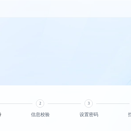
2
3
号
信息校验
设置密码